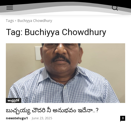
Tags
Buchiyya Chowdhury
Tag:
Buchiyya Chowdhury
ఆంధ్రప్రదేశ్‌
బుచ్చ‌య్య చౌద‌రి నీ అనుభ‌వం ఇదేనా..?
newstelugu1
-
June 23, 2025
0