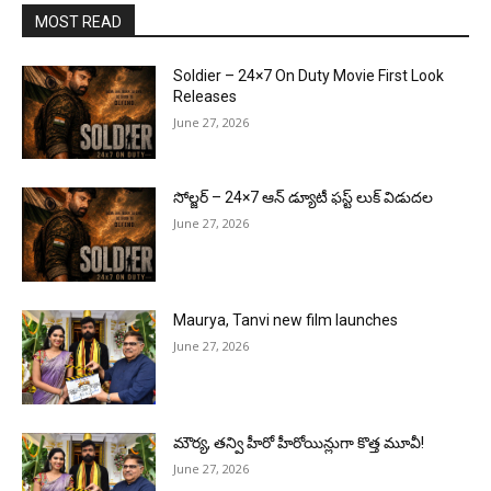
MOST READ
Soldier – 24×7 On Duty Movie First Look
Releases
June 27, 2026
సోల్జర్ – 24×7 ఆన్ డ్యూటీ ఫస్ట్ లుక్ విడుదల
June 27, 2026
Maurya, Tanvi new film launches
June 27, 2026
మౌర్య‌, త‌న్వి హీరో హీరోయిన్లుగా కొత్త మూవీ!
June 27, 2026