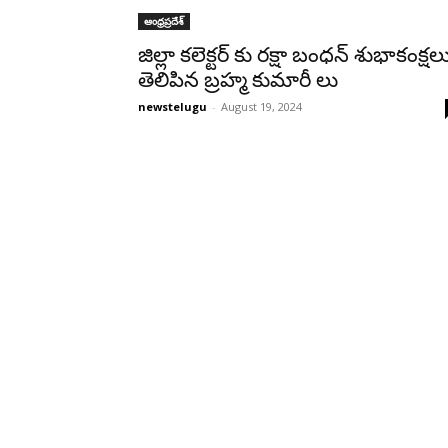
ఆంధ్రప్రదేశ్‌
జిల్లా కలెక్టర్ కు రక్షా బంధన్ శుభాకంక్షల
తెలిపిన బ్రహ్మ కుమారీ లు
newstelugu
-
August 19, 2024