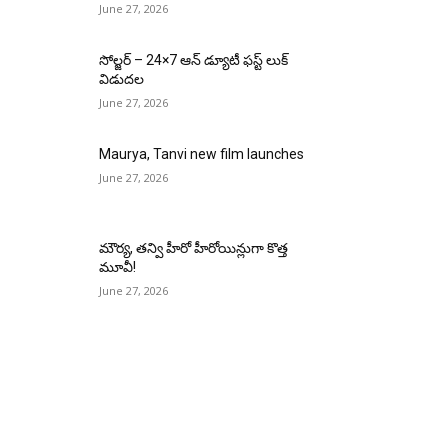
June 27, 2026
సోల్జర్ – 24×7 ఆన్ డ్యూటీ ఫస్ట్ లుక్
విడుదల
June 27, 2026
Maurya, Tanvi new film launches
June 27, 2026
మౌర్య‌, త‌న్వి హీరో హీరోయిన్లుగా కొత్త
మూవీ!
June 27, 2026