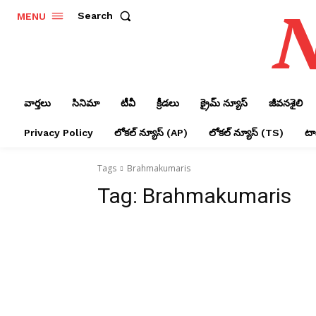
N
Search
MENU
వార్తలు
సినిమా
టీవీ
క్రీడలు
క్రైమ్ న్యూస్‌
జీవనశైలి
Privacy Policy
లోక‌ల్ న్యూస్‌ (AP)
లోక‌ల్ న్యూస్‌ (TS)
టాప
Tags
Brahmakumaris
Tag:
Brahmakumaris