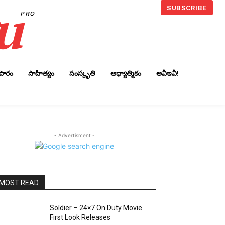
u
SUBSCRIBE
PRO
ాపారం
సాహిత్యం
సంస్కృతి
ఆధ్యాత్మికం
అవీఇవీ!
- Advertisment -
MOST READ
Soldier – 24×7 On Duty Movie
First Look Releases