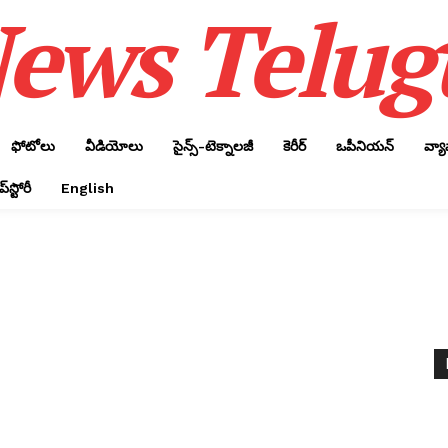
ews Telug
ఫోటోలు
వీడియోలు
సైన్స్‌-టెక్నాలజీ
కెరీర్‌
ఒపీనియన్‌
వ్య
్‌స్టోరీ
English