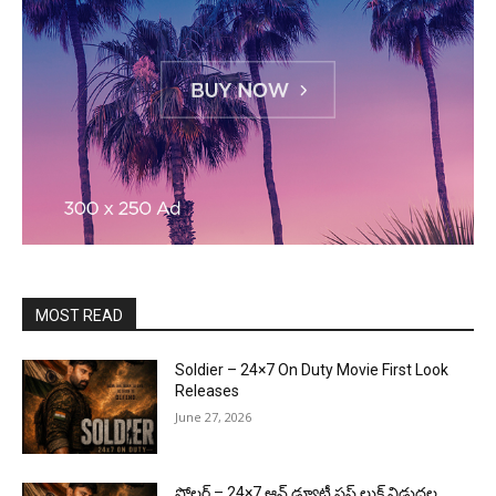
MOST READ
Soldier – 24×7 On Duty Movie First Look
Releases
June 27, 2026
సోల్జర్ – 24×7 ఆన్ డ్యూటీ ఫస్ట్ లుక్ విడుదల