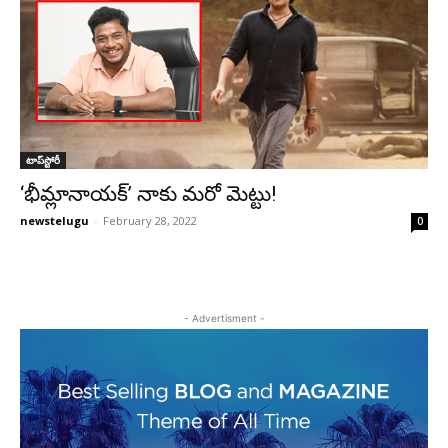
టాప్‌స్టోరీ
‘భీమ్లానాయక్‌’ నాకు మరో మెట్టు!
newstelugu
-
February 28, 2022
0
- Advertisment -