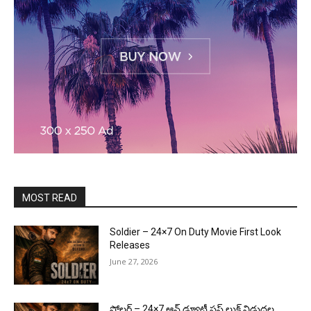
MOST READ
Soldier – 24×7 On Duty Movie First Look
Releases
June 27, 2026
సోల్జర్ – 24×7 ఆన్ డ్యూటీ ఫస్ట్ లుక్ విడుదల