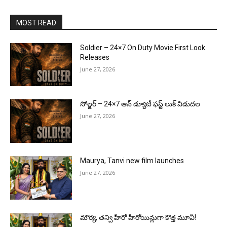
MOST READ
Soldier – 24×7 On Duty Movie First Look
Releases
June 27, 2026
సోల్జర్ – 24×7 ఆన్ డ్యూటీ ఫస్ట్ లుక్ విడుదల
June 27, 2026
Maurya, Tanvi new film launches
June 27, 2026
మౌర్య‌, త‌న్వి హీరో హీరోయిన్లుగా కొత్త మూవీ!