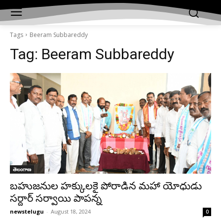
Tags
Beeram Subbareddy
Tag:
Beeram Subbareddy
తెలంగాణ
బహుజనుల హక్కులకై పోరాడిన మహా యోధుడు
సర్దార్ సర్వాయి పాపన్న
newstelugu
-
August 18, 2024
0