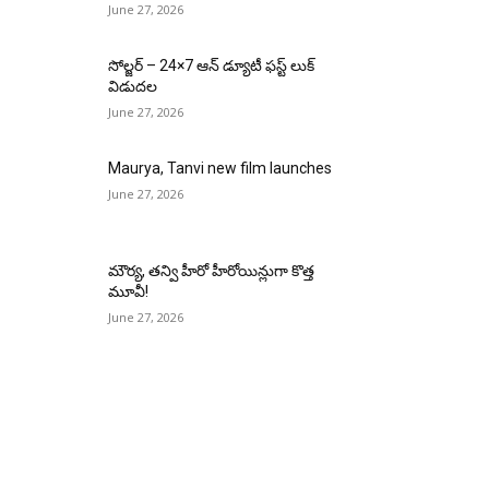
June 27, 2026
సోల్జర్ – 24×7 ఆన్ డ్యూటీ ఫస్ట్ లుక్
విడుదల
June 27, 2026
Maurya, Tanvi new film launches
June 27, 2026
మౌర్య‌, త‌న్వి హీరో హీరోయిన్లుగా కొత్త
మూవీ!
June 27, 2026