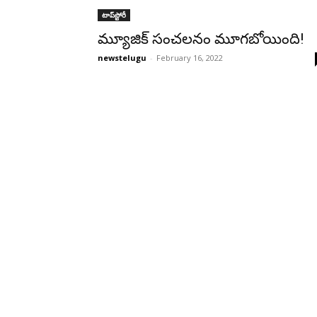
టాప్‌స్టోరీ
మ్యూజిక్‌ సంచలనం మూగబోయింది!
newstelugu
-
February 16, 2022