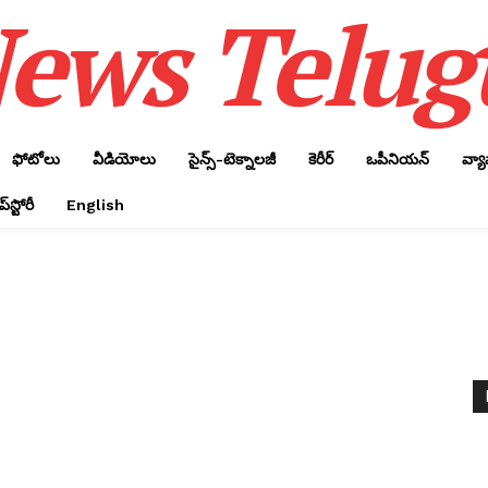
ews Telug
ఫోటోలు
వీడియోలు
సైన్స్‌-టెక్నాలజీ
కెరీర్‌
ఒపీనియన్‌
వ్య
్‌స్టోరీ
English