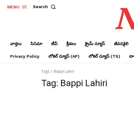
N
Search
MENU
వార్తలు
సినిమా
టీవీ
క్రీడలు
క్రైమ్ న్యూస్‌
జీవనశైలి
Privacy Policy
లోక‌ల్ న్యూస్‌ (AP)
లోక‌ల్ న్యూస్‌ (TS)
టాప
Tags
Bappi Lahiri
Tag:
Bappi Lahiri