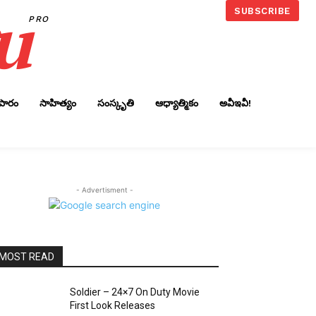
u
SUBSCRIBE
PRO
ాపారం
సాహిత్యం
సంస్కృతి
ఆధ్యాత్మికం
అవీఇవీ!
- Advertisment -
MOST READ
Soldier – 24×7 On Duty Movie
First Look Releases