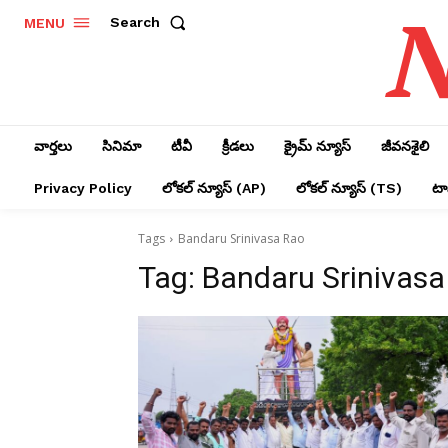
N
Search
MENU
వార్తలు
సినిమా
టీవీ
క్రీడలు
క్రైమ్ న్యూస్‌
జీవనశైలి
Privacy Policy
లోక‌ల్ న్యూస్‌ (AP)
లోక‌ల్ న్యూస్‌ (TS)
టాప
Tags
Bandaru Srinivasa Rao
Tag:
Bandaru Srinivasa