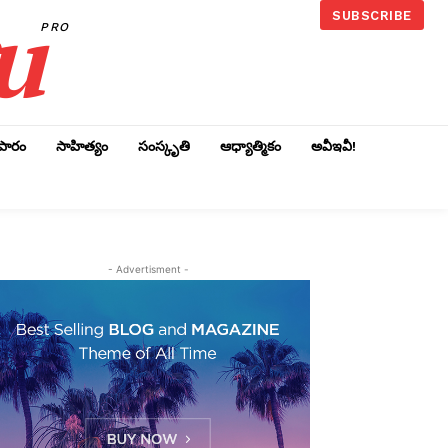
u
SUBSCRIBE
PRO
ాపారం
సాహిత్యం
సంస్కృతి
ఆధ్యాత్మికం
అవీఇవీ!
- Advertisment -