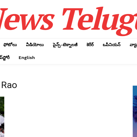
ews Telug
ఫోటోలు
వీడియోలు
సైన్స్‌-టెక్నాలజీ
కెరీర్‌
ఒపీనియన్‌
వ్య
్‌స్టోరీ
English
 Rao