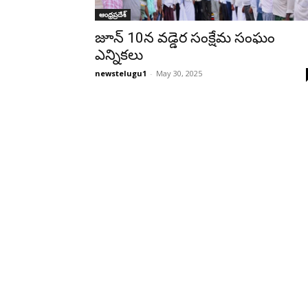
ఆంధ్రప్రదేశ్‌
జూన్ 10న వడ్డెర సంక్షేమ సంఘం
ఎన్నికలు
newstelugu1
-
May 30, 2025