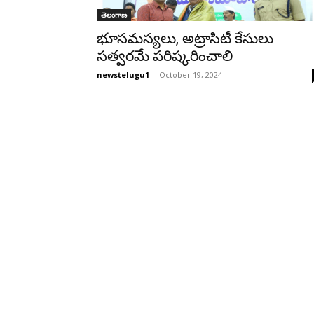
తెలంగాణ
భూసమస్యలు, అట్రాసిటీ కేసులు
సత్వరమే పరిష్కరించాలి
newstelugu1
-
October 19, 2024