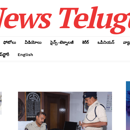
ews Telug
ఫోటోలు
వీడియోలు
సైన్స్‌-టెక్నాలజీ
కెరీర్‌
ఒపీనియన్‌
వ్య
్‌స్టోరీ
English