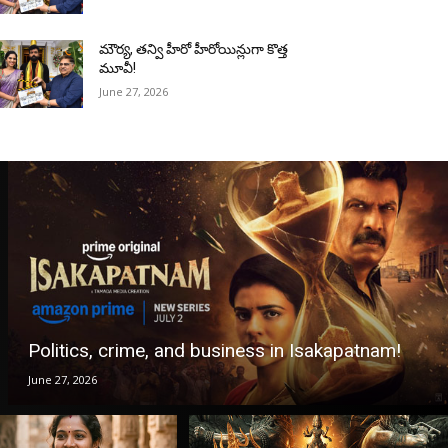
మౌర్య‌, త‌న్వి హీరో హీరోయిన్లుగా కొత్త
మూవీ!
June 27, 2026
Politics, crime, and business in Isakapatnam!
June 27, 2026