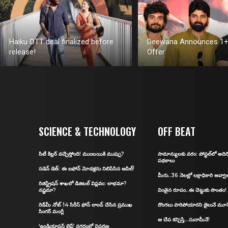
Haiku OTT deal finalized before
Deewana Announces 1+
release!
Offer
SCIENCE & TECHNOLOGY
OFF BEAT
సిటీ కిల్ల‌ర్ వ‌చ్చేస్తోంది! ముంబ‌యికి ముప్పు?
సామాన్యులకు వరం: పోస్ట‌ల్‌లో అద
ప‌థ‌కాలు
స‌డెన్ డెత్: ఈ ఐఫోన్ మోడళ్లను నిలిపేసిన ఆపిల్‌!
మీరు..36 నెలల్లో లక్షాధికారి అవ్వా
రిజిస్ట్రేషన్‌ శాఖలో డిజిట‌ల్ విప్ల‌వం: లాభ‌మా?
న‌ష్ట‌మా?
వింతైన రూపం..ఈ చెట్టుకు సొంతం!
రెడ్‌మీ నోట్‌ 14 సిరీస్‌ ఫోన్ లాంచ్ చేసిన ప్రముఖ
దొంగలు పారిపోయారని జైలునే మూస
సింగర్ మంగ్లీ
ఆ చేప కన్పిస్తే…సునామీనే!
‘ఇండియాఫస్ట్ లైఫ్’ నగరంలో విస్తరణ