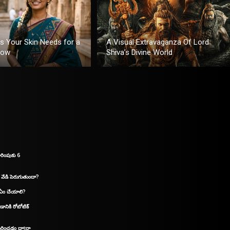
ts Your Skin Needs for a
A Visual Extravaganza Of Lord
low
Shiva’s Divine World
రింపుకు 6
 వేడి పెరుగుతుందా?
 ఏం చేయాలి?
డానికి రోబోటిక్
గుర్తించడం ద్వారా