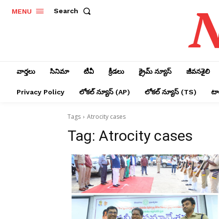
N
Search
MENU
వార్తలు
సినిమా
టీవీ
క్రీడలు
క్రైమ్ న్యూస్‌
జీవనశైలి
Privacy Policy
లోక‌ల్ న్యూస్‌ (AP)
లోక‌ల్ న్యూస్‌ (TS)
టాప
Tags
Atrocity cases
Tag:
Atrocity cases