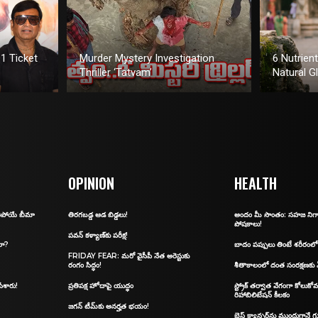
1 Ticket
Murder Mystery Investigation
6 Nutrien
Thriller ‘Tatvam’
Natural G
OPINION
HEALTH
ిరిపోయే బీమా
తిరగబడ్డ ఆడ బిడ్డలు!
అందం మీ సొంతం: స‌హ‌జ నిగా
పోష‌కాలు!
ప‌వ‌న్ క‌ళ్యాణ్‌కు ప‌రీక్ష‌!
లా?
బాదం పప్పులు తింటే శరీరంలో
FRIDAY FEAR: మ‌రో వైసీపీ నేత అరెస్టుకు
రంగం సిద్ధం!
శీతాకాలంలో దంత సంరక్షణకు
ేశారు!
ప్రతిపక్ష హోదాపై యుద్ధం
స్ట్రోక్ తర్వాత వేగంగా కోలుకోవ
రిహాబిలిటేషన్ కీలకం
జగన్‌ టీమ్‌కు అనర్హత భయం!
బ్రెస్ట్ క్యాన్సర్‌ను ముందుగానే 