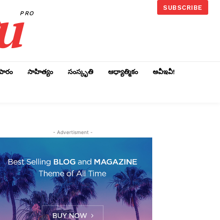
u
SUBSCRIBE
PRO
ాపారం
సాహిత్యం
సంస్కృతి
ఆధ్యాత్మికం
అవీఇవీ!
- Advertisment -