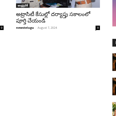
ఆంధ్రప్రదేశ్‌
అట్రాసిటీ కేసుల్లో దర్యాప్తు సకాలంలో
పూర్తి చేయండి
newstelugu
-
August 7, 2024
0
0