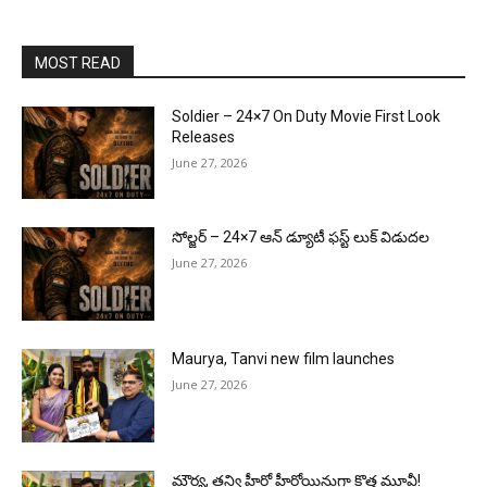
MOST READ
Soldier – 24×7 On Duty Movie First Look
Releases
June 27, 2026
సోల్జర్ – 24×7 ఆన్ డ్యూటీ ఫస్ట్ లుక్ విడుదల
June 27, 2026
Maurya, Tanvi new film launches
June 27, 2026
మౌర్య‌, త‌న్వి హీరో హీరోయిన్లుగా కొత్త మూవీ!