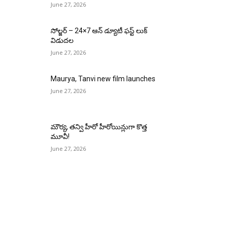
June 27, 2026
సోల్జర్ – 24×7 ఆన్ డ్యూటీ ఫస్ట్ లుక్
విడుదల
June 27, 2026
Maurya, Tanvi new film launches
June 27, 2026
మౌర్య‌, త‌న్వి హీరో హీరోయిన్లుగా కొత్త
మూవీ!
June 27, 2026