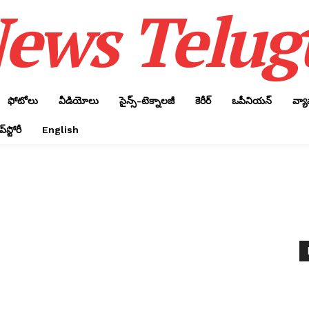
ews Telug
ఫోటోలు
వీడియోలు
సైన్స్‌-టెక్నాలజీ
కెరీర్‌
ఒపీనియన్‌
వ్య
్‌స్టోరీ
English