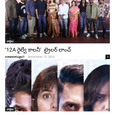
వార్తలు
’12A రైల్వే కాలనీ’ ట్రైలర్ లాంచ్
newstelugu1
-
November 12, 2025
0
వార్తలు