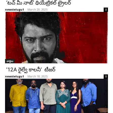
‘టచ్ మీ నాట్’ థియేట్రికల్ ట్రైలర్
newstelugu1
-
March 20, 2025
0
వార్తలు
’12A రైల్వే కాలనీ’ టీజర్
newstelugu1
-
March 18, 2025
0