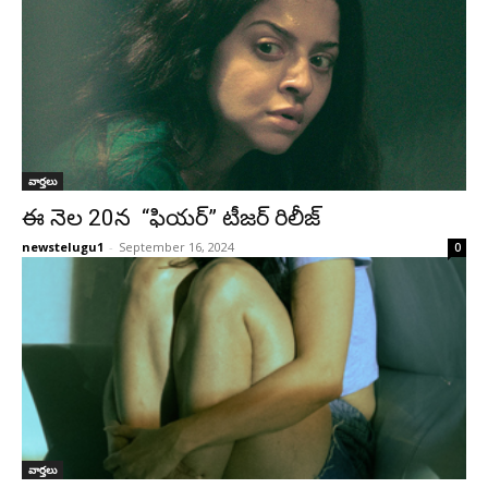
వార్తలు
ఈ నెల 20న “ఫియర్” టీజర్ రిలీజ్
newstelugu1
-
September 16, 2024
0
వార్తలు