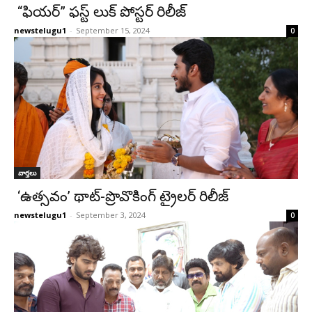
“ఫియర్” ఫస్ట్ లుక్ పోస్టర్ రిలీజ్
newstelugu1
-
September 15, 2024
0
వార్తలు
‘ఉత్సవం’ థాట్-ప్రొవొకింగ్ ట్రైలర్ రిలీజ్
newstelugu1
-
September 3, 2024
0