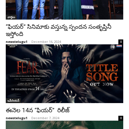
వార్తలు
“ఫియర్” సినిమాకు వస్తున్న స్పందన సంతృప్తినీ
ఇస్తోంది
newstelugu1
-
December 16, 2024
0
ఒపీనియన్‌
ఈనెల 14న “ఫియర్” రిలీజ్
newstelugu1
-
December 7, 2024
0