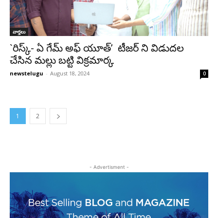
వార్తలు
`రిస్క్- ఏ గేమ్ అఫ్ యూత్’ టీజర్ ని విడుదల
చేసిన మల్లు బట్టి విక్రమార్క
newstelugu
-
August 18, 2024
0
1
2
- Advertisment -