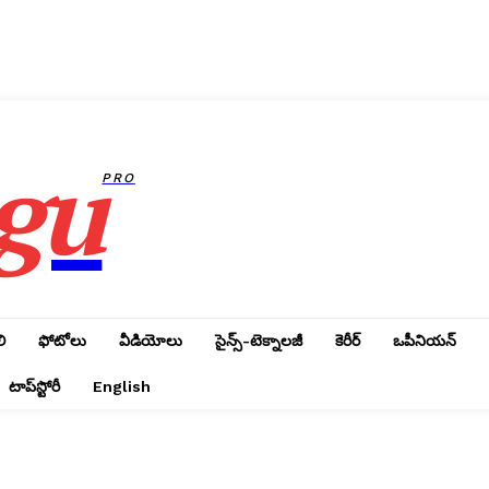
gu
PRO
ి
ఫోటోలు
వీడియోలు
సైన్స్‌-టెక్నాలజీ
కెరీర్‌
ఒపీనియన్‌
టాప్‌స్టోరీ
English