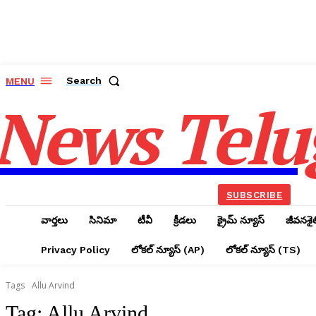
Search
MENU
News Telu
SUBSCRIBE
వార్తలు
సినిమా
టీవీ
క్రీడలు
క్రైమ్ న్యూస్‌
జీవనశైల
Privacy Policy
లోక‌ల్ న్యూస్‌ (AP)
లోక‌ల్ న్యూస్‌ (TS)
Tags
Allu Arvind
Tag:
Allu Arvind