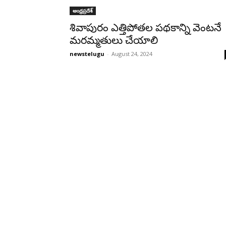
ఆంధ్రప్రదేశ్‌
శివాపురం ఎత్తిపోతల పథకాన్ని వెంటనే
మరమ్మతులు చేయాలి
newstelugu
-
August 24, 2024