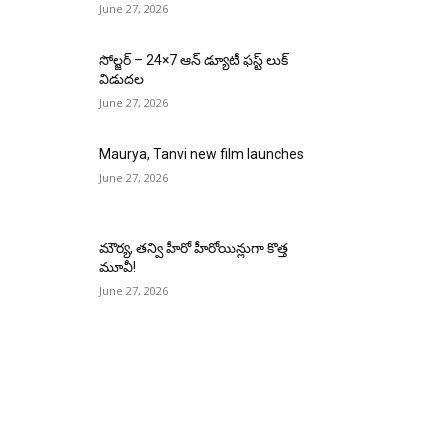
June 27, 2026
సోల్జర్ – 24×7 ఆన్ డ్యూటీ ఫస్ట్ లుక్
విడుదల
June 27, 2026
Maurya, Tanvi new film launches
June 27, 2026
మౌర్య‌, త‌న్వి హీరో హీరోయిన్లుగా కొత్త
మూవీ!
June 27, 2026