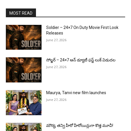
MOST READ
Soldier – 24×7 On Duty Movie First Look
Releases
June 27, 2026
సోల్జర్ – 24×7 ఆన్ డ్యూటీ ఫస్ట్ లుక్ విడుదల
June 27, 2026
Maurya, Tanvi new film launches
June 27, 2026
మౌర్య‌, త‌న్వి హీరో హీరోయిన్లుగా కొత్త మూవీ!