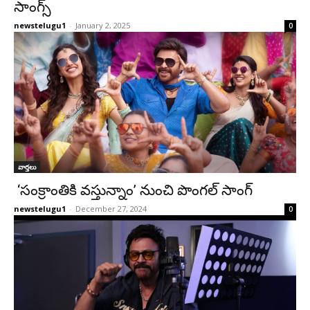
సాంగ్స్
newstelugu1
-
January 2, 2025
0
వార్తలు
‘సంక్రాంతికి వస్తున్నాం’ నుంచి పొంగల్ సాంగ్
newstelugu1
-
December 27, 2024
0