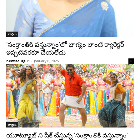
వార్తలు
‘సంక్రాంతికి వస్తున్నాం’లో భాగ్యం లాంటి క్యారెక్టర్
ఇప్పటివరకూ చేయలేదు
newstelugu1
-
January 8, 2025
0
వార్తలు
యూట్యూబ్ ని షేక్ చేస్తున్న ‘సంక్రాంతికి వస్తున్నాం’