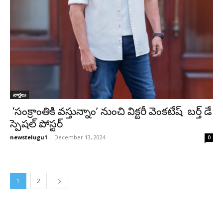
వార్తలు
‘సంక్రాంతికి వస్తున్నాం’ నుంచి విక్టరీ వెంకటేష్ బర్త్ డే
స్పెషల్ పోస్టర్
newstelugu1
-
December 13, 2024
0
1
2