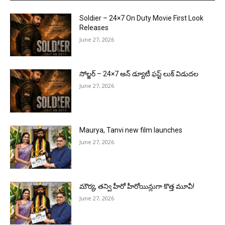
Soldier – 24×7 On Duty Movie First Look
Releases
June 27, 2026
సోల్జర్ – 24×7 ఆన్ డ్యూటీ ఫస్ట్ లుక్ విడుదల
June 27, 2026
Maurya, Tanvi new film launches
June 27, 2026
మౌర్య‌, త‌న్వి హీరో హీరోయిన్లుగా కొత్త మూవీ!
June 27, 2026