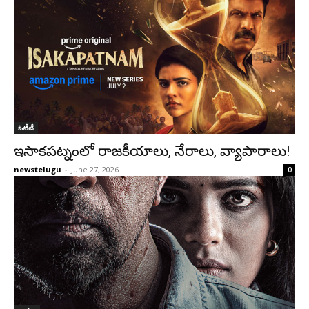
ఓటీటీ
ఇసాకపట్నంలో రాజ‌కీయాలు, నేరాలు, వ్యాపారాలు!
newstelugu
-
June 27, 2026
0