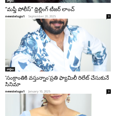
వార్తలు
“మఫ్తీ పోలీస్” థ్రిల్లింగ్ టీజర్ లాంచ్
newstelugu1
-
September 20, 2025
0
వార్తలు
‘సంక్రాంతికి వస్తున్నాం’ప్రతి ఫ్యామిలీ రిలేట్ చేసుకునే
సినిమా
newstelugu1
-
January 10, 2025
0