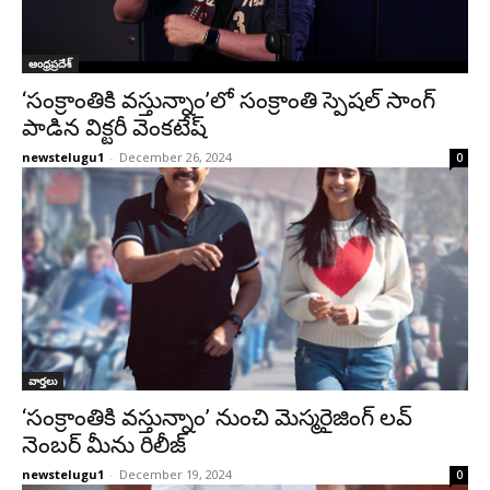
ఆంధ్రప్రదేశ్‌
‘సంక్రాంతికి వస్తున్నాం’లో సంక్రాంతి స్పెషల్ సాంగ్‌
పాడిన విక్టరీ వెంకటేష్
newstelugu1
-
December 26, 2024
0
వార్తలు
‘సంక్రాంతికి వస్తున్నాం’ నుంచి మెస్మరైజింగ్ లవ్
నెంబర్ మీను రిలీజ్
newstelugu1
-
December 19, 2024
0