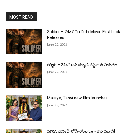
MOST READ
Soldier – 24×7 On Duty Movie First Look
Releases
June 27, 2026
సోల్జర్ – 24×7 ఆన్ డ్యూటీ ఫస్ట్ లుక్ విడుదల
June 27, 2026
Maurya, Tanvi new film launches
June 27, 2026
మౌర్య‌, త‌న్వి హీరో హీరోయిన్లుగా కొత్త మూవీ!