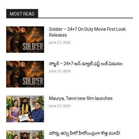
MOST READ
Soldier – 24×7 On Duty Movie First Look
Releases
June 27, 2026
సోల్జర్ – 24×7 ఆన్ డ్యూటీ ఫస్ట్ లుక్ విడుదల
June 27, 2026
Maurya, Tanvi new film launches
June 27, 2026
మౌర్య‌, త‌న్వి హీరో హీరోయిన్లుగా కొత్త మూవీ!