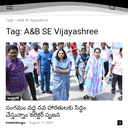
Tags
A&B SE Vijayashree
Tag:
A&B SE Vijayashree
ఆంధ్రప్రదేశ్‌
సంగమం వద్ద నవ హారతులకు సిద్ధం
చేస్తున్నాం`కలెక్టర్‌ సృజన
newstelugu
-
August 17, 2024
0