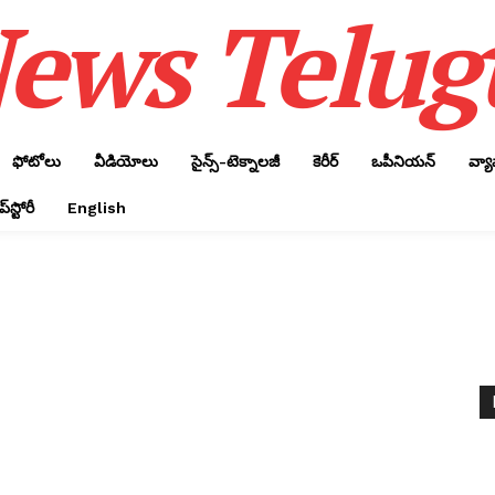
ews Telug
ఫోటోలు
వీడియోలు
సైన్స్‌-టెక్నాలజీ
కెరీర్‌
ఒపీనియన్‌
వ్య
్‌స్టోరీ
English