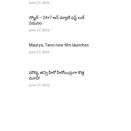
June 27, 2026
సోల్జర్ – 24×7 ఆన్ డ్యూటీ ఫస్ట్ లుక్
విడుదల
June 27, 2026
Maurya, Tanvi new film launches
June 27, 2026
మౌర్య‌, త‌న్వి హీరో హీరోయిన్లుగా కొత్త
మూవీ!
June 27, 2026