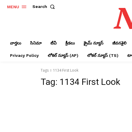
N
Search
MENU
వార్తలు
సినిమా
టీవీ
క్రీడలు
క్రైమ్ న్యూస్‌
జీవనశైలి
Privacy Policy
లోక‌ల్ న్యూస్‌ (AP)
లోక‌ల్ న్యూస్‌ (TS)
టాప
Tags
1134 First Look
Tag:
1134 First Look