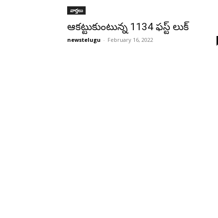
వార్తలు
ఆకట్టుకుంటున్న 1134 ఫస్ట్ లుక్
newstelugu
-
February 16, 2022