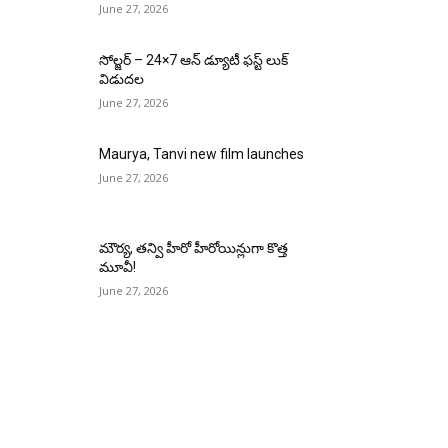
June 27, 2026
సోల్జర్ – 24×7 ఆన్ డ్యూటీ ఫస్ట్ లుక్
విడుదల
June 27, 2026
Maurya, Tanvi new film launches
June 27, 2026
మౌర్య‌, త‌న్వి హీరో హీరోయిన్లుగా కొత్త
మూవీ!
June 27, 2026