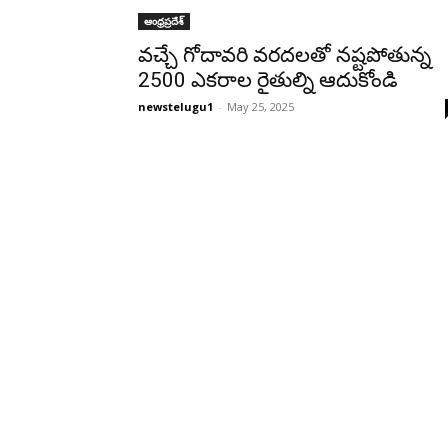
ఆంధ్రప్రదేశ్‌
వచ్చే గోదావరి వరదలతో నష్టపోతున్న
2500 ఎకరాల రైతుల్ని ఆదుకోండి
newstelugu1
-
May 25, 2025