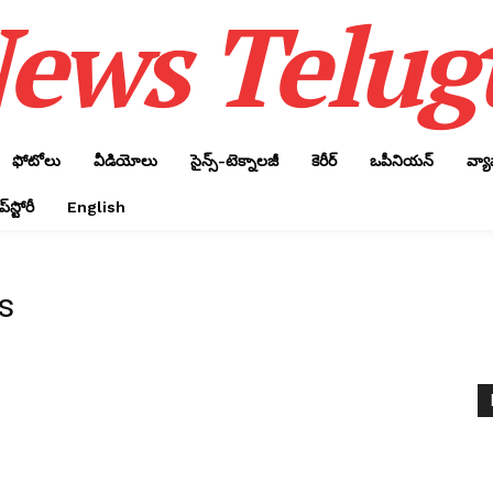
ews Telug
ఫోటోలు
వీడియోలు
సైన్స్‌-టెక్నాలజీ
కెరీర్‌
ఒపీనియన్‌
వ్య
్‌స్టోరీ
English
s