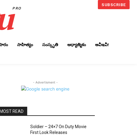
u
SUBSCRIBE
PRO
ాపారం
సాహిత్యం
సంస్కృతి
ఆధ్యాత్మికం
అవీఇవీ!
- Advertisment -
MOST READ
Soldier – 24×7 On Duty Movie
First Look Releases