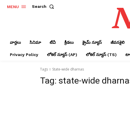
N
Search
MENU
వార్తలు
సినిమా
టీవీ
క్రీడలు
క్రైమ్ న్యూస్‌
జీవనశైలి
Privacy Policy
లోక‌ల్ న్యూస్‌ (AP)
లోక‌ల్ న్యూస్‌ (TS)
టాప
Tags
State-wide dharnas
Tag:
state-wide dharna