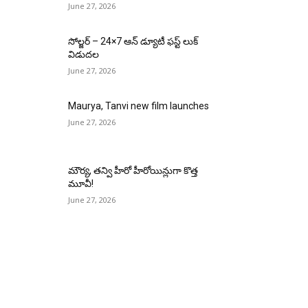
June 27, 2026
సోల్జర్ – 24×7 ఆన్ డ్యూటీ ఫస్ట్ లుక్
విడుదల
June 27, 2026
Maurya, Tanvi new film launches
June 27, 2026
మౌర్య‌, త‌న్వి హీరో హీరోయిన్లుగా కొత్త
మూవీ!
June 27, 2026