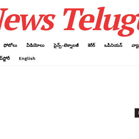
ews Telug
ఫోటోలు
వీడియోలు
సైన్స్‌-టెక్నాలజీ
కెరీర్‌
ఒపీనియన్‌
వ్య
్‌స్టోరీ
English