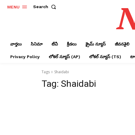
N
Search
MENU
వార్తలు
సినిమా
టీవీ
క్రీడలు
క్రైమ్ న్యూస్‌
జీవనశైలి
Privacy Policy
లోక‌ల్ న్యూస్‌ (AP)
లోక‌ల్ న్యూస్‌ (TS)
టాప
Tags
Shaidabi
Tag:
Shaidabi