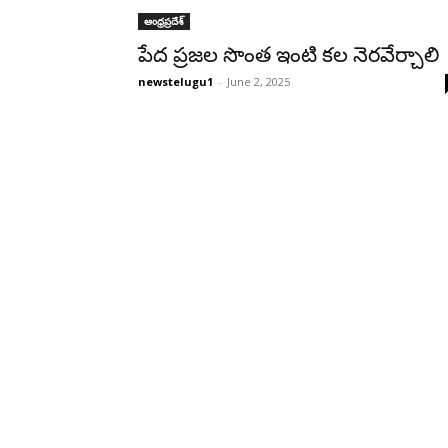
ఆంధ్రప్రదేశ్‌
పేద ప్రజల సొంత ఇంటి కల నెరవేర్చాలి
newstelugu1
-
June 2, 2025