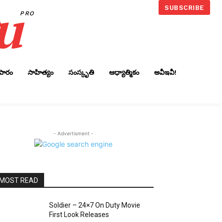
u
SUBSCRIBE
PRO
ాపారం
సాహిత్యం
సంస్కృతి
ఆధ్యాత్మికం
అవీఇవీ!
- Advertisment -
MOST READ
Soldier – 24×7 On Duty Movie
First Look Releases