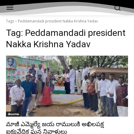
Tags
Peddamandadi president Nakka Krishna Yadav
Tag:
Peddamandadi president
Nakka Krishna Yadav
తెలంగాణ
మాజీ ఎమ్మెల్యే జయ రాములుకి అఖిలపక్ష
ఐక్యవేదిక ఘన నివాళులు