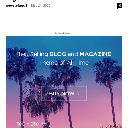
newstelugu1
-
May 24, 2025
0
- Advertisment -