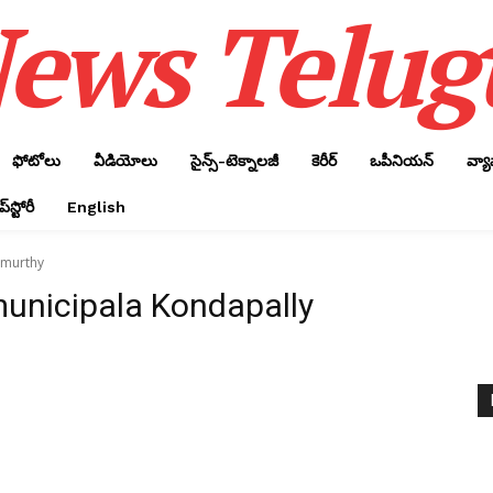
ews Telug
ఫోటోలు
వీడియోలు
సైన్స్‌-టెక్నాలజీ
కెరీర్‌
ఒపీనియన్‌
వ్య
్‌స్టోరీ
English
amurthy
municipala Kondapally