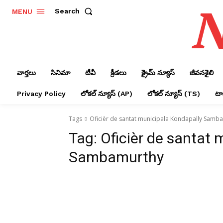
N
Search
MENU
వార్తలు
సినిమా
టీవీ
క్రీడలు
క్రైమ్ న్యూస్‌
జీవనశైలి
Privacy Policy
లోక‌ల్ న్యూస్‌ (AP)
లోక‌ల్ న్యూస్‌ (TS)
టాప
Tags
Oficièr de santat municipala Kondapally Samb
Tag:
Oficièr de santat 
Sambamurthy