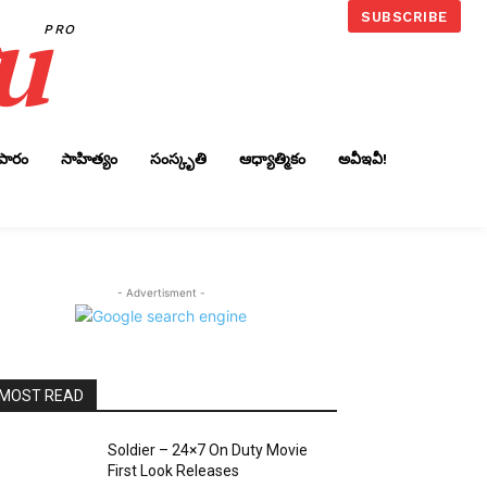
u
SUBSCRIBE
PRO
ాపారం
సాహిత్యం
సంస్కృతి
ఆధ్యాత్మికం
అవీఇవీ!
- Advertisment -
MOST READ
Soldier – 24×7 On Duty Movie
First Look Releases