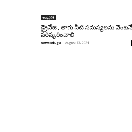
ఆంధ్రప్రదేశ్‌
డ్రైనేజి , తాగు నీటి సమస్యలను వెంటన
పరిష్కరించాలి
newstelugu
-
August 13, 2024