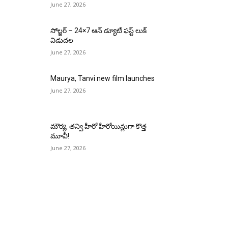
June 27, 2026
సోల్జర్ – 24×7 ఆన్ డ్యూటీ ఫస్ట్ లుక్
విడుదల
June 27, 2026
Maurya, Tanvi new film launches
June 27, 2026
మౌర్య‌, త‌న్వి హీరో హీరోయిన్లుగా కొత్త
మూవీ!
June 27, 2026