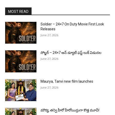
MOST READ
Soldier – 24×7 On Duty Movie First Look
Releases
June 27, 2026
సోల్జర్ – 24×7 ఆన్ డ్యూటీ ఫస్ట్ లుక్ విడుదల
June 27, 2026
Maurya, Tanvi new film launches
June 27, 2026
మౌర్య‌, త‌న్వి హీరో హీరోయిన్లుగా కొత్త మూవీ!