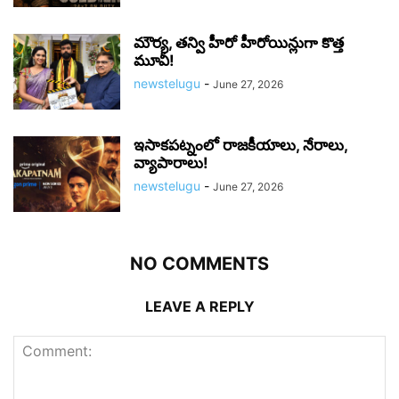
మౌర్య‌, త‌న్వి హీరో హీరోయిన్లుగా కొత్త
మూవీ!
newstelugu
-
June 27, 2026
ఇసాకపట్నంలో రాజ‌కీయాలు, నేరాలు,
వ్యాపారాలు!
newstelugu
-
June 27, 2026
NO COMMENTS
LEAVE A REPLY