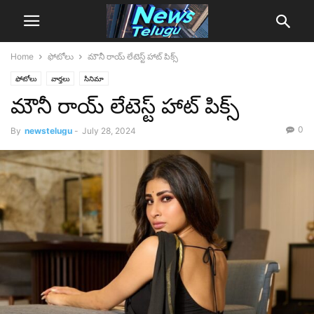
Home
ఫోటోలు
మౌనీ రాయ్ లేటెస్ట్ హాట్ పిక్స్‌
ఫోటోలు
వార్తలు
సినిమా
మౌనీ రాయ్ లేటెస్ట్ హాట్ పిక్స్‌
0
By
newstelugu
-
July 28, 2024